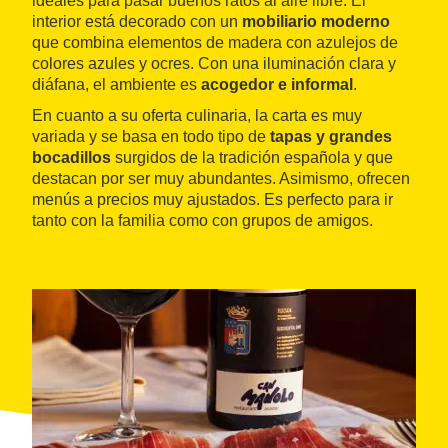
ideales para pasar buenos ratos al aire libre. El
interior está decorado con un
mobiliario moderno
que combina elementos de madera con azulejos de
colores azules y ocres. Con una iluminación clara y
diáfana, el ambiente es
acogedor e informal
.
En cuanto a su oferta culinaria, la carta es muy
variada y se basa en todo tipo de
tapas y grandes
bocadillos
surgidos de la tradición española y que
destacan por ser muy abundantes. Asimismo, ofrecen
menús a precios muy ajustados. Es perfecto para ir
tanto con la familia como con grupos de amigos.