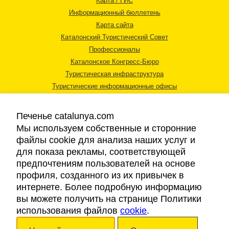
Карта / ГИС
Информационный бюллетень
Карта сайта
Каталонский Туристический Совет
Профессионалы
Каталонское Конгресс-Бюро
Туристическая инфраструктура
Туристические информационные офисы
Печенье catalunya.com
Мы используем собственные и сторонние
файлы cookie для анализа наших услуг и
для показа рекламы, соответствующей
Правовая информация
предпочтениям пользователей на основе
Политика конфиденциальности
профиля, созданного из их привычек в
Cookies
интернете. Более подробную информацию
Доступность
вы можете получить на странице Политики
использования файлов
cookie
.