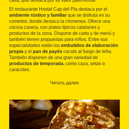
casa, que destaca por su valor patrimonial.
El restaurante Hostal Cap del Pla destaca por el
ambiente rústico y familiar
que se disfruta en su
comedor, donde destaca la chimenea. Ofrece una
cocina casera, con platos típicos catalanes y
productos de la zona. Dispone de carta y de menú y
también tienen propuestas para niños. Entre sus
especialidades están los
embutidos de elaboración
propia
y el
pan de payés
cocido al fuego de leña.
También disponen de una gran variedad de
productos de temporada
, como caza, setas o
caracoles.
Читать далее