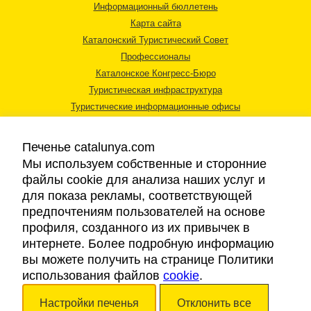
Информационный бюллетень
Карта сайта
Каталонский Туристический Совет
Профессионалы
Каталонское Конгресс-Бюро
Туристическая инфраструктура
Туристические информационные офисы
Печенье catalunya.com
Мы используем собственные и сторонние
файлы cookie для анализа наших услуг и
для показа рекламы, соответствующей
Правовая информация
предпочтениям пользователей на основе
Политика конфиденциальности
профиля, созданного из их привычек в
Cookies
интернете. Более подробную информацию
Доступность
вы можете получить на странице Политики
использования файлов
cookie
.
Авторские права © 2026. Каталонский Туристический Совет. Все права
Настройки печенья
Отклонить все