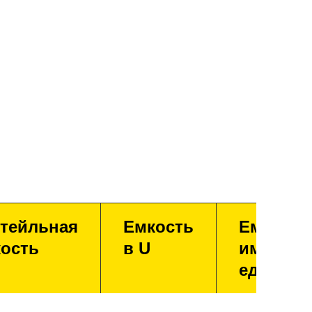
тейльная
Емкость
Емкость
ость
в U
имперск
единица