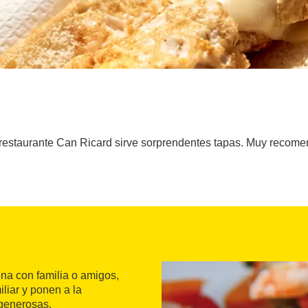
r-restaurante Can Ricard sirve sorprendentes tapas. Muy recome
na con familia o amigos,
liar y ponen a la
generosas.