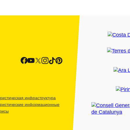
ристическая инфраструктура
уристические информационные
фисы