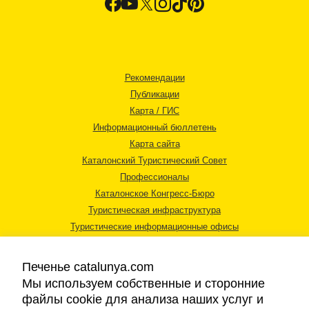
Рекомендации
Публикации
Карта / ГИС
Информационный бюллетень
Карта сайта
Каталонский Туристический Совет
Профессионалы
Каталонское Конгресс-Бюро
Туристическая инфраструктура
Туристические информационные офисы
Печенье catalunya.com
Мы используем собственные и сторонние
файлы cookie для анализа наших услуг и