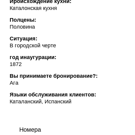
Ироисхождение кухни:
Каталонская кухня
Полцены:
Половина
Ситуация:
В городской черте
год инаугурации:
1872
Вы принимаете бронирование?:
Ага
Языки обслуживания клиентов:
Каталанский, Испанский
Номера