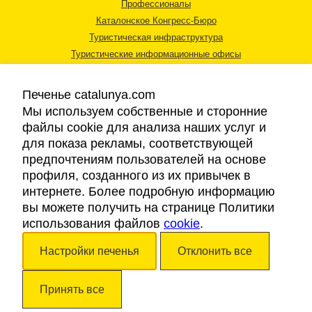
Профессионалы
Каталонское Конгресс-Бюро
Туристическая инфраструктура
Туристические информационные офисы
Печенье catalunya.com
Мы используем собственные и сторонние
файлы cookie для анализа наших услуг и
для показа рекламы, соответствующей
Правовая информация
предпочтениям пользователей на основе
Политика конфиденциальности
профиля, созданного из их привычек в
Cookies
интернете. Более подробную информацию
Доступность
вы можете получить на странице Политики
использования файлов
cookie
.
Авторские права © 2026. Каталонский Туристический Совет. Все права
Настройки печенья
Отклонить все
защищены.
Принять все