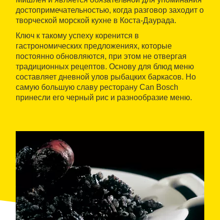
достопримечательностью, когда разговор заходит о
творческой морской кухне в Коста-Даурада.
Ключ к такому успеху коренится в
гастрономических предложениях, которые
постоянно обновляются, при этом не отвергая
традиционных рецептов. Основу для блюд меню
составляет дневной улов рыбацких баркасов. Но
самую большую славу ресторану Can Bosch
принесли его черный рис и разнообразие меню.