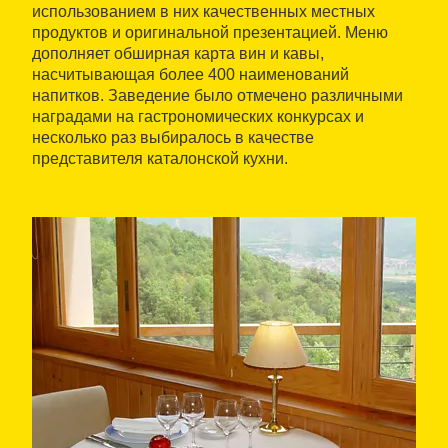
использованием в них качественных местных
продуктов и оригинальной презентацией. Меню
дополняет обширная карта вин и кавы,
насчитывающая более 400 наименований
напитков. Заведение было отмечено различными
наградами на гастрономических конкурсах и
несколько раз выбиралось в качестве
представителя каталонской кухни.