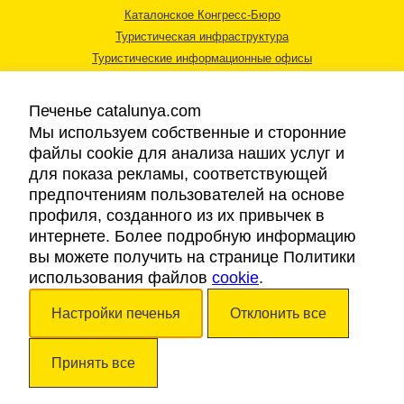
Каталонское Конгресс-Бюро
Туристическая инфраструктура
Туристические информационные офисы
Печенье catalunya.com
Мы используем собственные и сторонние
файлы cookie для анализа наших услуг и
для показа рекламы, соответствующей
Правовая информация
предпочтениям пользователей на основе
Политика конфиденциальности
профиля, созданного из их привычек в
Cookies
интернете. Более подробную информацию
Доступность
вы можете получить на странице Политики
использования файлов
cookie
.
Авторские права © 2026. Каталонский Туристический Совет. Все права
Настройки печенья
Отклонить все
защищены.
Принять все