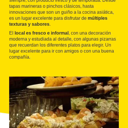
siempre, con producto fresco y de temporada. Desde
tapas marineras o pinchos clásicos, hasta
innovaciones que son un guiño a la cocina asiática,
es un lugar excelente para disfrutar de
múltiples
texturas y sabores
.
El
local es fresco e informal
, con una decoración
moderna y estudiada al detalle, con algunas pizarras
que recuerdan los diferentes platos para elegir. Un
lugar excelente para ir con amigos o con una buena
compañía.