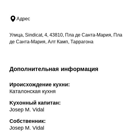
Адрес
Улица, Sindicat, 4, 43810, Пла де Санта-Мария, Пла
де Санта-Мария, Алт Камп, Таррагона
Дополнительная информация
Ироисхождение кухни:
Каталонская кухня
Kухонный капитан:
Josep M. Vidal
Собственник:
Josep M. Vidal