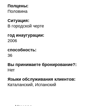
Полцены:
Половина
Ситуация:
В городской черте
год инаугурации:
2006
способность:
36
Вы принимаете бронирование?:
Нет
Языки обслуживания клиентов:
Каталанский, Испанский