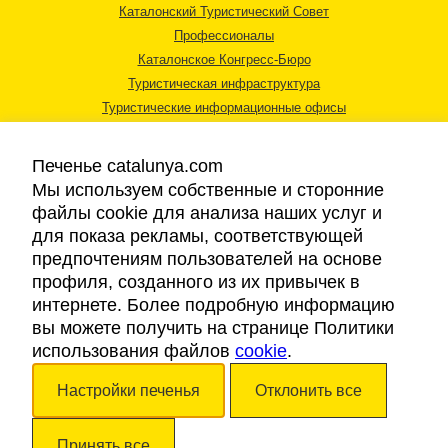
Каталонский Туристический Совет
Профессионалы
Каталонское Конгресс-Бюро
Туристическая инфраструктура
Туристические информационные офисы
Печенье catalunya.com
Мы используем собственные и сторонние
файлы cookie для анализа наших услуг и
для показа рекламы, соответствующей
Правовая информация
предпочтениям пользователей на основе
Политика конфиденциальности
профиля, созданного из их привычек в
Cookies
интернете. Более подробную информацию
Доступность
вы можете получить на странице Политики
использования файлов
cookie
.
Авторские права © 2026. Каталонский Туристический Совет. Все права
Настройки печенья
Отклонить все
защищены.
Принять все