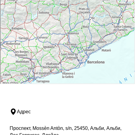
Адрес
Проспект, Mossèn Antòn, s/n, 25450, Альби, Альби,