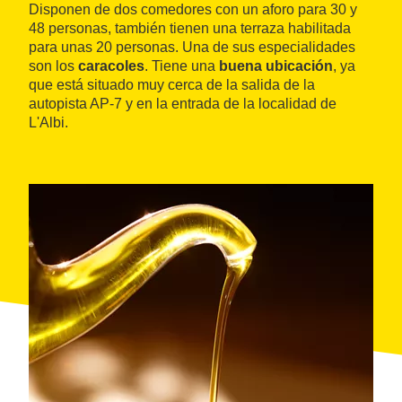
Disponen de dos comedores con un aforo para 30 y
48 personas, también tienen una terraza habilitada
para unas 20 personas. Una de sus especialidades
son los
caracoles
. Tiene una
buena ubicación
, ya
que está situado muy cerca de la salida de la
autopista AP-7 y en la entrada de la localidad de
L'Albi.