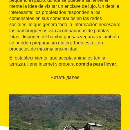
pequeño espacio, donde se puede ir sin tener en
mente la idea de visitar un enclave de lujo. Un detalle
interesante: los propietarios responden a los
comensales en sus comentarios en las redes
sociales, lo que genera toda la información necesaria:
las hamburguesas van acompañadas de patatas
fritas, disponen de hamburguesas veganas y también
se pueden preparar sin gluten. Todo esto, con
productos de máxima proximidad.
El establecimiento, que acepta animales (en la
terraza), tiene Internet y prepara
comida para llevar
.
No acepta reservas, pero tiene otra particularidad: se
pone a disposición de los clientes una
pizarra
para
Читать далее
que hagan sus comentarios tanto en forma de
mensajes escritos como en forma de dibujos sobre la
experiencia gastronómica.