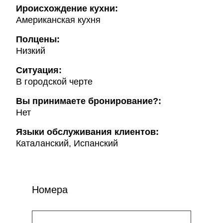
Ироисхождение кухни:
Американская кухня
Полцены:
Низкий
Ситуация:
В городской черте
Вы принимаете бронирование?:
Нет
Языки обслуживания клиентов:
Каталанский, Испанский
Номера