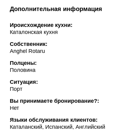
Дополнительная информация
Ироисхождение кухни:
Каталонская кухня
Собственник:
Anghel Rotaru
Полцены:
Половина
Ситуация:
Порт
Вы принимаете бронирование?:
Нет
Языки обслуживания клиентов:
Каталанский, Испанский, Английский