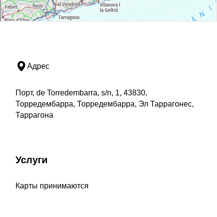
Адрес
Порт, de Torredembarra, s/n, 1, 43830,
Торредембарра, Торредембарра, Эл Таррагонес,
Таррагона
Услуги
Карты принимаются