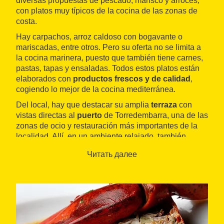
diversas propuestas de pescado, marisco y arroces,
con platos muy típicos de la cocina de las zonas de
costa.
Hay carpachos, arroz caldoso con bogavante o
mariscadas, entre otros. Pero su oferta no se limita a
la cocina marinera, puesto que también tiene carnes,
pastas, tapas y ensaladas. Todos estos platos están
elaborados con
productos frescos y de calidad
,
cogiendo lo mejor de la cocina mediterránea.
Del local, hay que destacar su amplia
terraza
con
vistas directas al
puerto
de Torredembarra, una de las
zonas de ocio y restauración más importantes de la
localidad. Allí, en un ambiente relajado, también
sirven cócteles y otras bebidas y tienen una zona
Читать далее
chill-out
. También pueden acoger
celebraciones
de
todo tipo y comidas o cenas de empresa.