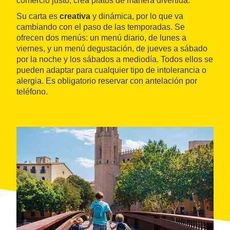
comercio justo, crea platos de manera divertida.
Su carta es
creativa
y dinámica, por lo que va
cambiando con el paso de las temporadas. Se
ofrecen dos menús: un menú diario, de lunes a
viernes, y un menú degustación, de jueves a sábado
por la noche y los sábados a mediodía. Todos ellos se
pueden adaptar para cualquier tipo de intolerancia o
alergia. Es obligatorio reservar con antelación por
teléfono.