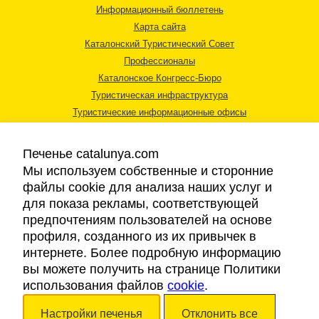
Информационный бюллетень
Карта сайта
Каталонский Туристический Совет
Профессионалы
Каталонское Конгресс-Бюро
Туристическая инфраструктура
Туристические информационные офисы
Печенье catalunya.com
Мы используем собственные и сторонние
файлы cookie для анализа наших услуг и
для показа рекламы, соответствующей
Правовая информация
предпочтениям пользователей на основе
Политика конфиденциальности
профиля, созданного из их привычек в
Cookies
интернете. Более подробную информацию
Доступность
вы можете получить на странице Политики
использования файлов
cookie
.
Авторские права © 2026. Каталонский Туристический Совет. Все права
Настройки печенья
Отклонить все