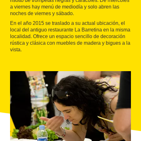
risotto de trompetas negras y caracoles. De miércoles
a viernes hay menú de mediodía y solo abren las
noches de viernes y sábado.
En el año 2015 se traslado a su actual ubicación, el
local del antiguo restaurante La Barretina en la misma
localidad. Ofrece un espacio sencillo de decoración
rústica y clásica con muebles de madera y bigues a la
vista.