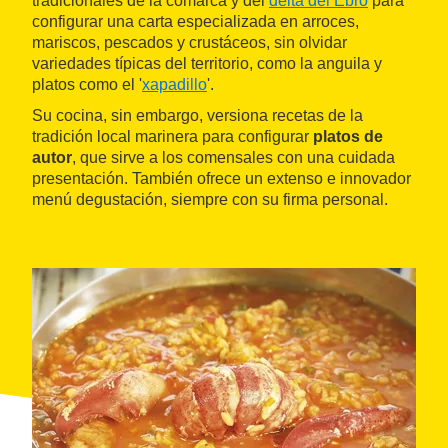
tradicionales de la comarca y del
delta del Ebro
para
configurar una carta especializada en arroces,
mariscos, pescados y crustáceos, sin olvidar
variedades típicas del territorio, como la anguila y
platos como el '
xapadillo
'.
Su cocina, sin embargo, versiona recetas de la
tradición local marinera para configurar
platos de
autor
, que sirve a los comensales con una cuidada
presentación. También ofrece un extenso e innovador
menú degustación, siempre con su firma personal.