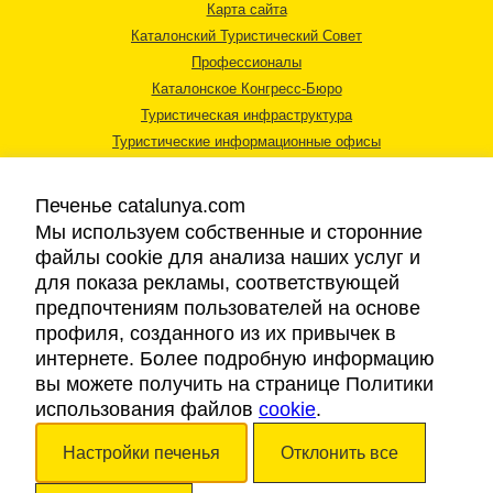
Карта сайта
Каталонский Туристический Совет
Профессионалы
Каталонское Конгресс-Бюро
Туристическая инфраструктура
Туристические информационные офисы
Печенье catalunya.com
Мы используем собственные и сторонние
файлы cookie для анализа наших услуг и
для показа рекламы, соответствующей
Правовая информация
предпочтениям пользователей на основе
Политика конфиденциальности
профиля, созданного из их привычек в
Cookies
интернете. Более подробную информацию
Доступность
вы можете получить на странице Политики
использования файлов
cookie
.
Авторские права © 2026. Каталонский Туристический Совет. Все права
Настройки печенья
Отклонить все
защищены.