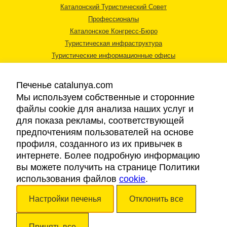
Каталонский Туристический Совет
Профессионалы
Каталонское Конгресс-Бюро
Туристическая инфраструктура
Туристические информационные офисы
Печенье catalunya.com
Мы используем собственные и сторонние
файлы cookie для анализа наших услуг и
для показа рекламы, соответствующей
Правовая информация
предпочтениям пользователей на основе
Политика конфиденциальности
профиля, созданного из их привычек в
Cookies
интернете. Более подробную информацию
Доступность
вы можете получить на странице Политики
использования файлов
cookie
.
Авторские права © 2026. Каталонский Туристический Совет. Все права
Настройки печенья
Отклонить все
защищены.
Принять все