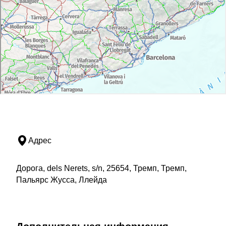
Адрес
Дорога, dels Nerets, s/n, 25654, Тремп, Тремп,
Пальярс Жусса, Ллейда