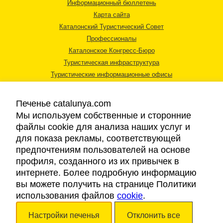
Информационный бюллетень
Карта сайта
Каталонский Туристический Совет
Профессионалы
Каталонское Конгресс-Бюро
Туристическая инфраструктура
Туристические информационные офисы
Печенье catalunya.com
Мы используем собственные и сторонние
файлы cookie для анализа наших услуг и
для показа рекламы, соответствующей
Правовая информация
предпочтениям пользователей на основе
Политика конфиденциальности
профиля, созданного из их привычек в
Cookies
интернете. Более подробную информацию
Доступность
вы можете получить на странице Политики
использования файлов
cookie
.
Авторские права © 2026. Каталонский Туристический Совет. Все права
Настройки печенья
Отклонить все