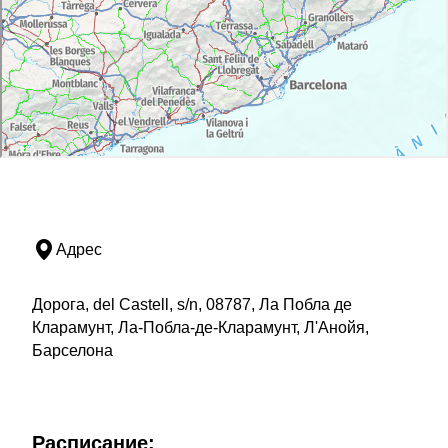
Адрес
Дорога, del Castell, s/n, 08787, Ла Побла де
Кларамунт, Ла-Побла-де-Кларамунт, Л'Анойя,
Барселона
Расписание: