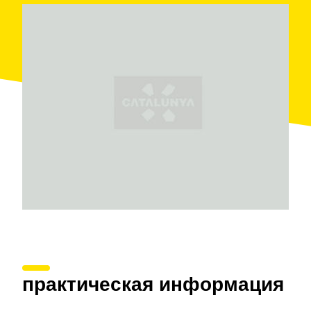
Anoia". Una de las torres, cuadrada y con muros de 2
metros de grosor, se ubicaba la prisión. La otra torre,
de planta poligonal con once lados, era la
Torre del
Homenaje
y se calcula que sus 17 metros actuales
llegaban hasta los 25 metros antiguamente.
практическая информация