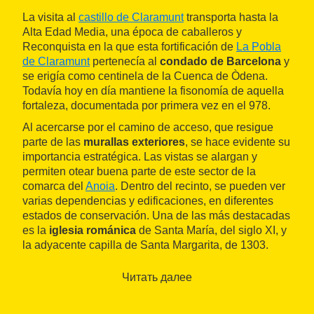
La visita al
castillo de Claramunt
transporta hasta la
Alta Edad Media, una época de caballeros y
Reconquista en la que esta fortificación de
La Pobla
de Claramunt
pertenecía al
condado de Barcelona
y
se erigía como centinela de la Cuenca de Òdena.
Todavía hoy en día mantiene la fisonomía de aquella
fortaleza, documentada por primera vez en el 978.
Al acercarse por el camino de acceso, que resigue
parte de las
murallas exteriores
, se hace evidente su
importancia estratégica. Las vistas se alargan y
permiten otear buena parte de este sector de la
comarca del
Anoia
. Dentro del recinto, se pueden ver
varias dependencias y edificaciones, en diferentes
estados de conservación. Una de las más destacadas
es la
iglesia románica
de Santa María, del siglo XI, y
la adyacente capilla de Santa Margarita, de 1303.
Separado de los templos por una plaza, el castillo
Читать далее
conserva dos salas y dos torres. En la sala grande,
cubierta por una vuelta de cañón, se encuentra la
exposición permanente
"Arqueología medieval en el