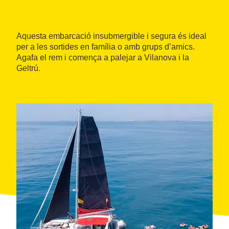
Aquesta embarcació insubmergible i segura és ideal
per a les sortides en família o amb grups d’amics.
Agafa el rem i comença a palejar a Vilanova i la
Geltrú.