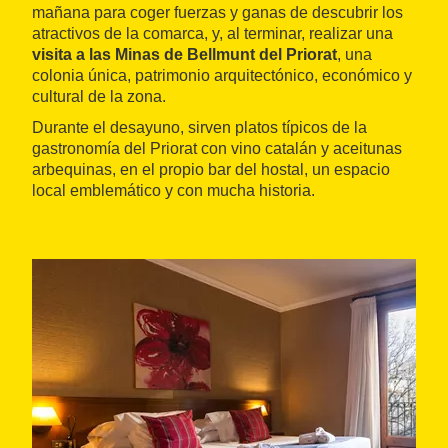
mañana para coger fuerzas y ganas de descubrir los
atractivos de la comarca, y, al terminar, realizar una
visita a las Minas de Bellmunt del Priorat
, una
colonia única, patrimonio arquitectónico, económico y
cultural de la zona.
Durante el desayuno, sirven platos típicos de la
gastronomía del Priorat con vino catalán y aceitunas
arbequinas, en el propio bar del hostal, un espacio
local emblemático y con mucha historia.