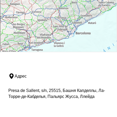
Адрес
Presa de Sallent, s/n, 25515, Башня Капделлы, Ла-
Торре-де-Кабделья, Пальярс Жусса, Ллейда