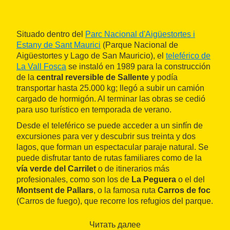
Situado dentro del
Parc Nacional d'Aigüestortes i
Estany de Sant Maurici
(Parque Nacional de
Aigüestortes y Lago de San Mauricio), el
teleférico de
La Vall Fosca
se instaló en 1989 para la construcción
de la
central reversible de Sallente
y podía
transportar hasta 25.000 kg; llegó a subir un camión
cargado de hormigón. Al terminar las obras se cedió
para uso turístico en temporada de verano.
Desde el teleférico se puede acceder a un sinfín de
excursiones para ver y descubrir sus treinta y dos
lagos, que forman un espectacular paraje natural. Se
puede disfrutar tanto de rutas familiares como de la
vía verde del Carrilet
o de itinerarios más
profesionales, como son los de
La Peguera
o el del
Montsent de Pallars
, o la famosa ruta
Carros de foc
(Carros de fuego), que recorre los refugios del parque.
Читать далее