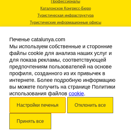
Профессионалы
Каталонское Конгресс-Бюро
Туристическая инфраструктура
Туристические информационные офисы
Печенье catalunya.com
Мы используем собственные и сторонние
файлы cookie для анализа наших услуг и
для показа рекламы, соответствующей
Правовая информация
предпочтениям пользователей на основе
Политика конфиденциальности
профиля, созданного из их привычек в
Cookies
интернете. Более подробную информацию
Доступность
вы можете получить на странице Политики
использования файлов
cookie
.
Авторские права © 2026. Каталонский Туристический Совет. Все права
Настройки печенья
Отклонить все
защищены.
Принять все