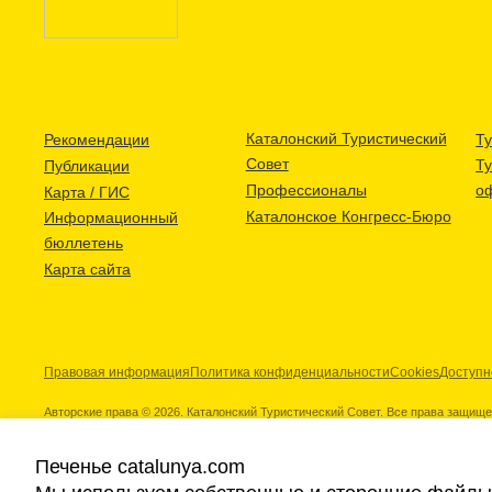
Каталонский Туристический
Рекомендации
Ту
Совет
Т
Публикации
Профессионалы
о
Карта / ГИС
Каталонское Конгресс-Бюро
Информационный
бюллетень
Карта сайта
Правовая информация
Политика конфиденциальности
Cookies
Доступн
Авторские права © 2026. Каталонский Туристический Совет. Все права защищ
Печенье catalunya.com