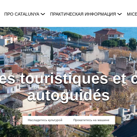
ПРО CATALUNYA
ПРАКТИЧЕСКАЯ ИНФОРМАЦИЯ
MIC
res touristiques et 
autoguidés
Насладитесь культурой
Прокатитесь на машине