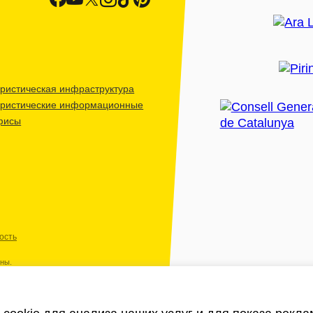
ристическая инфраструктура
уристические информационные
фисы
ость
ены.