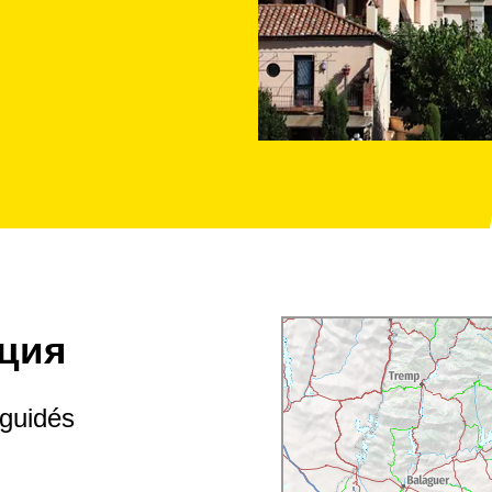
ция
oguidés