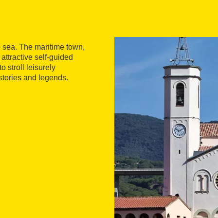
 sea. The maritime town,
attractive self-guided
o stroll leisurely
, stories and legends.