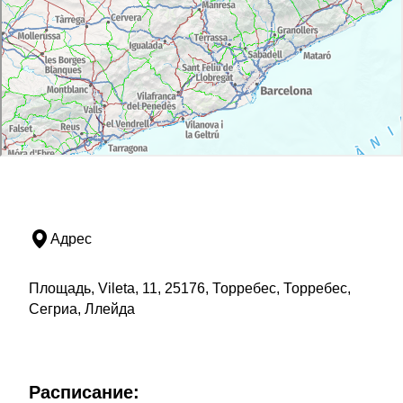
Адрес
Площадь, Vileta, 11, 25176, Торребес, Торребес,
Сегриа, Ллейда
Расписание: