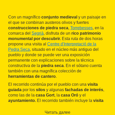
Con un magnífico
conjunto medieval
y un paisaje en
el que se combinan austeros olivos y fuertes
construcciones de piedra seca
,
Torrebesses
, en la
comarca del
Segrià
, disfruta de un
rico patrimonio
monumental por descubrir.
Esta ruta de dos horas
propone una visita al
Centre d'Interpretació de la
Pedra Seca
, situado en el núcleo más antiguo del
pueblo y donde se puede ver una exposición
permanente con explicaciones sobre la
técnica
constructiva de la
piedra seca
. En el sótano cuenta
también con una magnífica colección de
herramientas de cantero
.
El recorrido continúa por el pueblo con una
visita
guiada
por los
silos
y algunas
fachadas de interés
,
como las de la
casa Gort
, la
casa Oró
y el
ayuntamiento.
El recorrido también incluye la
visita
de la iglesia Nueva
y la
iglesia románica de Sant
Salvador
, declarada bien cultural de interés nacional,
Читать далее