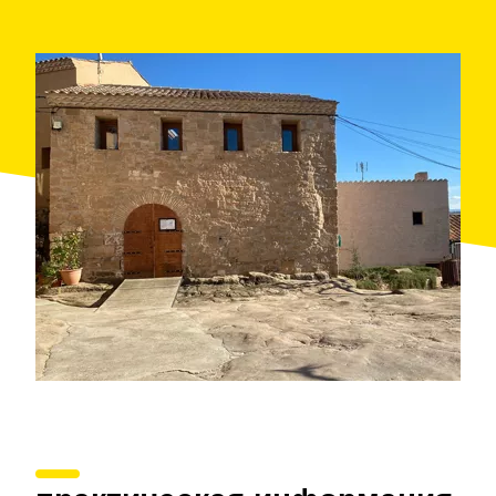
que destaca por su
retablo gótico de la escuela
leridana
, un ejemplar único en toda la comarca.
Esta Ruta monumental se puede hacer los fines de
semana durante todo el año y las explicaciones
pueden ser
en lengua de signos
si se solicita
previamente.