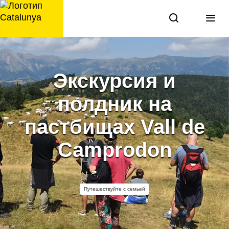
перейти
к
содержанию
Экскурсия и
полдник на
пастбищах Vall de
Camprodon
Путешествуйте с семьей