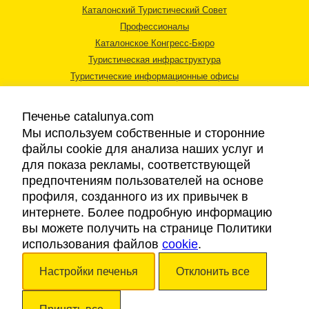
Каталонский Туристический Совет
Профессионалы
Каталонское Конгресс-Бюро
Туристическая инфраструктура
Туристические информационные офисы
Печенье catalunya.com
Мы используем собственные и сторонние
файлы cookie для анализа наших услуг и
для показа рекламы, соответствующей
Правовая информация
предпочтениям пользователей на основе
Политика конфиденциальности
профиля, созданного из их привычек в
Cookies
интернете. Более подробную информацию
Доступность
вы можете получить на странице Политики
использования файлов
cookie
.
Авторские права © 2026. Каталонский Туристический Совет. Все права
Настройки печенья
Отклонить все
защищены.