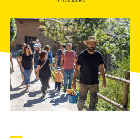
Когда придет время обеда, опыт продолжится с
организованным обедом, приготовленным из
лучших продуктов Can Pastoret. Главными героями
станут мясные блюда высокого качества, в
сопровождении других местных деликатесов,
которые являются частью кулинарной традиции
региона. Каждое блюдо готовится с заботой,
подчеркивая свежесть и подлинность
ингредиентов.
Это сочетание природы, истории и гастрономии
делает это мероприятие идеальным
предложением для семейного отдыха, с друзьями
или просто для того, чтобы отключиться. Can
Pastoret предлагает вам день, полный подлинности
и вкуса, где вы соединитесь с землей и вкусами,
которые определяют эту территорию. Идеальный
план, чтобы близко познакомиться с горами и их
сутью.