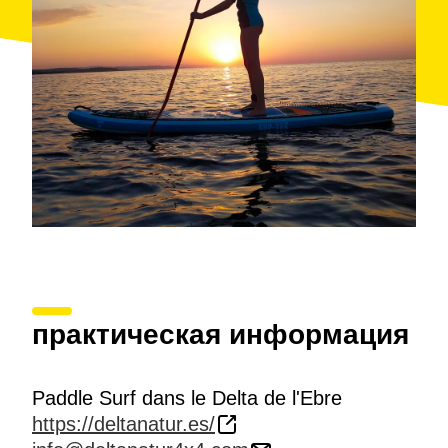
Nautical School at the Seafront promenade of
Urbanization Riomar. Darwing Beach.
Accessibility: Activity not accessible to people in
wheelchairs or with limited mobility.
Activities for over 13 years. The service is offered to
individuals or small groups (2 to 5 peorsons).
практическая информация
Paddle Surf dans le Delta de l'Ebre
https://deltanatur.es/