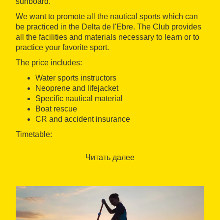
surfboard.
We want to promote all the nautical sports which can
be practiced in the Delta de l'Ebre. The Club provides
all the facilities and materials necessary to learn or to
practice your favorite sport.
The price includes:
Water sports instructors
Neoprene and lifejacket
Specific nautical material
Boat rescue
CR and accident insurance
Timetable:
Open all year, Monday to Sunday.
Читать далее
The course starts at 10h. am.
Initiation cours: 2h.
Improvement cours: 2h.
Languages: Catalan, Spanish, English and French
Meeting Point: The experience will be held at the