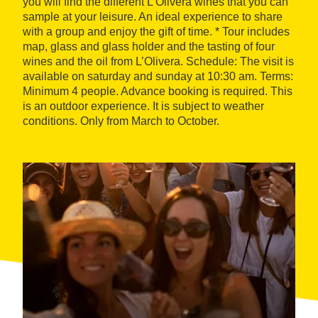
you will find the different L’Olivera wines that you can
sample at your leisure. An ideal experience to share
with a group and enjoy the gift of time. * Tour includes
map, glass and glass holder and the tasting of four
wines and the oil from L’Olivera. Schedule: The visit is
available on saturday and sunday at 10:30 am. Terms:
Minimum 4 people. Advance booking is required. This
is an outdoor experience. It is subject to weather
conditions. Only from March to October.