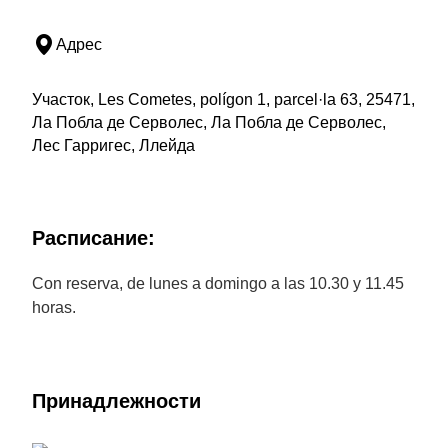
Адрес
Участок, Les Cometes, polígon 1, parcel·la 63, 25471,
Ла Побла де Серволес, Ла Побла де Серволес,
Лес Гарригес, Ллейда
Расписание:
Con reserva, de lunes a domingo a las 10.30 y 11.45
horas.
Принадлежности