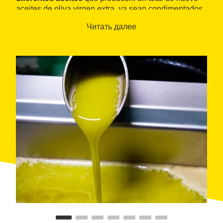
aceites de oliva virgen extra, ya sean condimentados
como sin condimentar.
Читать далее
Opcionalmente, se puede
complementar con una
visita libre
por los olivos de la finca, que incluye un
recorrido señalizado donde poder disfrutar de unas
magníficas vistas. El paseo permite escuchar la gran
variedad de pájaros que habitan en su entorno,
conectando así con la naturaleza.