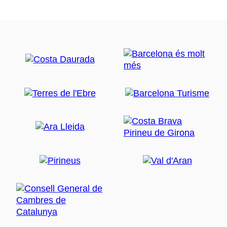
профессиональное обслуживание для всех видах
экстремальных видов спорта, что позволит вам
пережить незабываемое приключение.
www.duaka.com
- Dofijet Boats.
Морские прогулки вдоль
побережья Барселоны Маресме (Maresme) и
Коста-Бравы до Тоссы-де-Мар (Tossa de Mar). В
течение Пасхальной недели и до конца ноября,, с
регулярным графиком, проводятся круизы с
посадкой-высадкой на разных пляжах.
www.dofijetboats.com
- Planeta Mágico.
Детский парк развлечений, где
дети могут найти все для развлечения: горки,
гигантские надувные аттракционы, бассейны с
мячиками, тоннели, тайники ...
www.planetamagic.com/pineda/planetamagic_ct/
- Bowling Cataluña.
Развлекайтесь, играя в
боулинг.