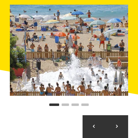
идеальный для семейных экскурсий. Пешком, на
горном велосипеде или верхом на лошади,
прогулка в самое сердце этого заповедника
девственной природы с потрясающими видами на
море, позволит вам получить незабываемые
впечатления.
Восстановить силы и насладиться изумительной
местной гастрономией можно в одном из
многочисленных ресторанов традиционной,
морской или современной кухни...
Вечером Вас ожидает культурная программа:
осмотр коллекции Фонда Графического Искусства
Тарратс (Fundación Tharrats d'Art Gràfic). Этот
музей больше расчитан на взрослую публику, но
поход в него дает прекрасную возможность для
знакомства самых маленьких с удивительным
миром рисунка, живописи и цвета. Собрание
музея обладает одной из лучших коллекций
изобразительного искусства, включая
произведения Жоана Жозепа Тарратса и других