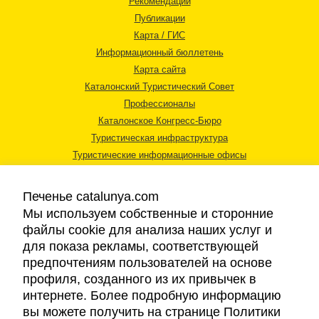
Рекомендации
Публикации
Карта / ГИС
Информационный бюллетень
Карта сайта
Каталонский Туристический Совет
Профессионалы
Каталонское Конгресс-Бюро
Туристическая инфраструктура
Туристические информационные офисы
Печенье catalunya.com
Мы используем собственные и сторонние
файлы cookie для анализа наших услуг и
для показа рекламы, соответствующей
Правовая информация
предпочтениям пользователей на основе
Политика конфиденциальности
профиля, созданного из их привычек в
Cookies
интернете. Более подробную информацию
Доступность
вы можете получить на странице Политики