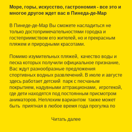
Море, горы, искусство, гастрономия - все это и
многое другое ждет вас в Пинеда-де-Мар
В Пинеде-де-Мар Вы сможете насладиться не
только достопримечательностями городка и
гостеприимством его жителей, но и прекрасным
пляжем и природными красотами.
Помимо изумительных пляжей, качество воды и
песка которых получили официальное признание,
Вас ждут разнообразные предложения
спортивных водных развлечений. В июле и августе
здесь работает детский парк с песчаным
покрытием, надувными аттракционами, игротекой,
где дети находятся под постоянным присмотром
аниматоров. Неплохим вариантом также может
быть приятная в любое время года прогулка по
набережной.
Для тех, кто предпочитает горы, можно углубиться
Читать далее
в Заповедник Монтнегре (Parc Natural del
Montnegre), с исключительной красоты пейзажами,