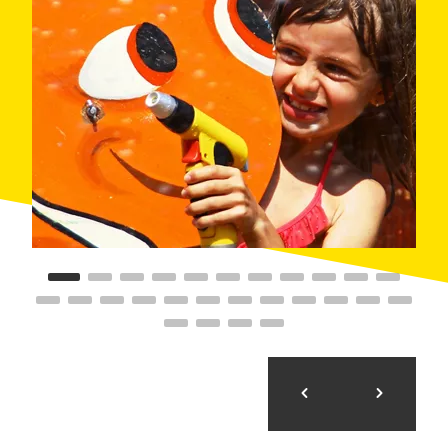
историческому центру, выйдем к Риера-Капаспре
(Riera Capaspre), сядем на маленький паровозик
"каррилет" (carrilet) и прокатимся на нем по всей
Калелье. Ну а затем нас ждут игры и развлечения
в детском центре Пекеландия (Pequelandia)
С наступлением ночи приходит время для
развлечений всей семьёй. Можно, например,
сыграть в кегли или мини-гольф, а затем
поужинать в соседнем ресторане.
ЭТО ВАЖНО...
Имейте в виду, что в течение июля и августа (с 7
июля по 9 августа) каждую пятницу в 17.00 на
проспекте Мануэль Пучверт (Manuel Puigvert)
проводятся спектакли для самых маленьких (цирк,
клоуны, марионетки, жонглеры, танцы, сказки...)
Для детей постарше, от 8 до 12 лет, Туристическая
Ассоциация Калельи (Asociación Turística de
Calella) подготовила огромное количество
развлечений. Здесь и каяк, и аэробика, и сальса; и
все это совершенно бесплатно с 15 июня до 15
сентября для всех постояльцев любых отелей