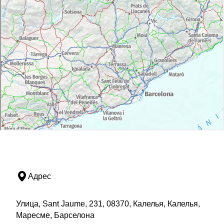
ПАРК ДАЛМАУ (PARQUE DALMAU): островок
живой природы в самом центре города.
http://www.calella.cat/turisme/Parc_Dalmau
WATER SPORTS CENTRE:
www.watersportscentre.com
PEQUELANDIA:
www.facebook.com/pequelandiacalella
BOWLING GOLF:
www.bowling-golf.cat
MED BIKES:
www.medbikes.com
PADDLE CALELLA:
http://www.padelcalella.com
Адрес
Улица, Sant Jaume, 231, 08370, Калелья, Калелья,
Маресме, Барселона