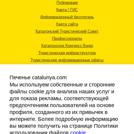
Публикации
Карта / ГИС
Информационный бюллетень
Карта сайта
Каталонский Туристический Совет
Профессионалы
Каталонское Конгресс-Бюро
Туристическая инфраструктура
Туристические информационные офисы
Печенье catalunya.com
Мы используем собственные и сторонние
файлы cookie для анализа наших услуг и
для показа рекламы, соответствующей
Правовая информация
предпочтениям пользователей на основе
Политика конфиденциальности
профиля, созданного из их привычек в
Cookies
интернете. Более подробную информацию
Доступность
вы можете получить на странице Политики
использования файлов
cookie
.