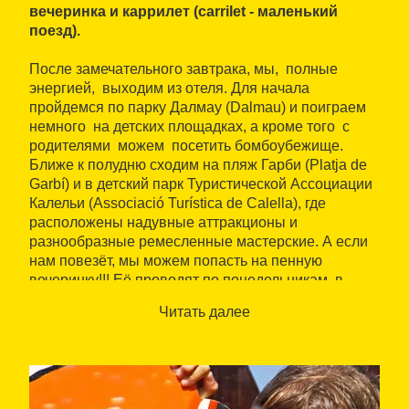
вечеринка и каррилет (carrilet - маленький
поезд).
После замечательного завтрака, мы, полные
энергией, выходим из отеля. Для начала
пройдемся по парку Далмау (Dalmau) и поиграем
немного на детских площадках, а кроме того с
родителями можем посетить бомбоубежище.
Ближе к полудню сходим на пляж Гарби (Рlatja de
Garbí) и в детский парк Туристической Ассоциации
Калельи (Associació Turística de Calella), где
расположены надувные аттракционы и
разнообразные ремесленные мастерские. А если
нам повезёт, мы можем попасть на пенную
вечеринку!!! Её проводят по понедельникам в
11.30 и 16.30 и четвергам в 16.30.
Читать далее
А когда у нас разыграется аппетит, мы вернёмся в
отель, чтобы как следует пообедать. После еды
пройдемся по торговому центру на улице Эсглесия
(calle Església) и полакомимся мороженым на
какой-нибудь тенистой террасе. А затем, гуляя по