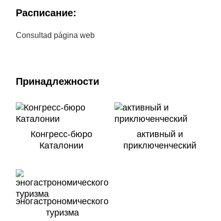
Расписание:
Consultad página web
Принадлежности
Конгресс-бюро
активный и
Каталонии
приключенческий
эногастрономического
туризма