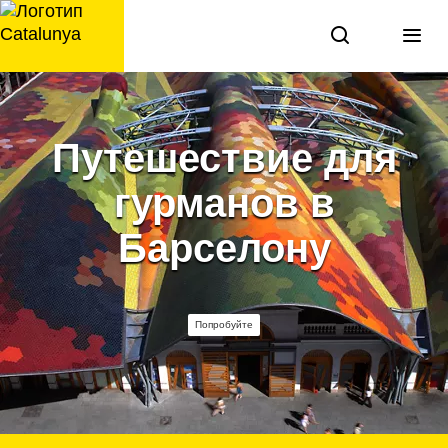
перейти
к
содержанию
Путешествие для
гурманов в
Барселону
Попробуйте