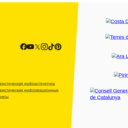
ристическая инфраструктура
уристические информационные
фисы