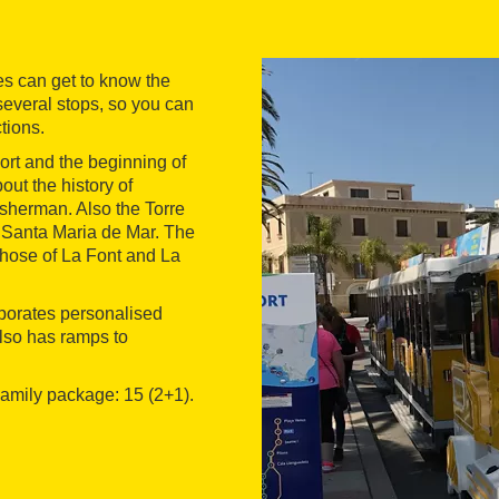
es can get to know the
 several stops, so you can
ctions.
port and the beginning of
out the history of
isherman. Also the Torre
of Santa Maria de Mar. The
those of La Font and La
orporates personalised
also has ramps to
 Family package: 15 (2+1).