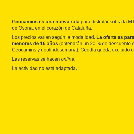
Geocamins es una nueva ruta
para disfrutar sobra la M
de Osona, en el corazón de Cataluña.
Los precios varían según la modalidad.
La oferta es par
menores de 16 años
(obtendrán un 20 % de descuento e
Geocamins y geofindesemana). Geodía queda excluido de 
Las reservas se hacen
online
.
La actividad no está adaptada.