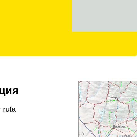
ция
 ruta