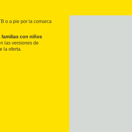
TB o a pie por la comarca
a familias con niños
n las versiones de
la oferta.