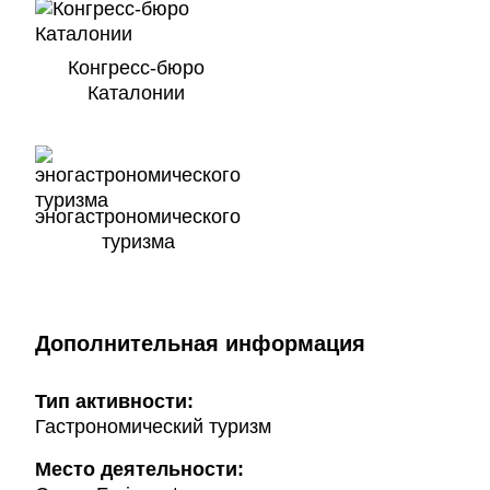
Конгресс-бюро
Каталонии
эногастрономического
туризма
Дополнительная информация
Тип активности:
Гастрономический туризм
Mесто деятельности: