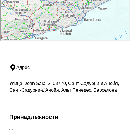
Адрес
Улица, Joan Sala, 2, 08770, Сант-Садурни-д'Анойя,
Сант-Садурни-д'Анойя, Альт Пенедес, Барселона
Принадлежности