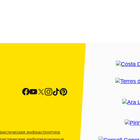
ристическая инфраструктура
уристические информационные