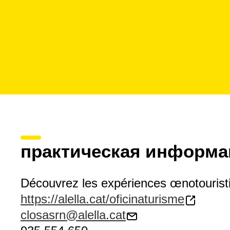
практическая информа
Découvrez les expériences œnotouristi
https://alella.cat/oficinaturisme
closasrn@alella.cat