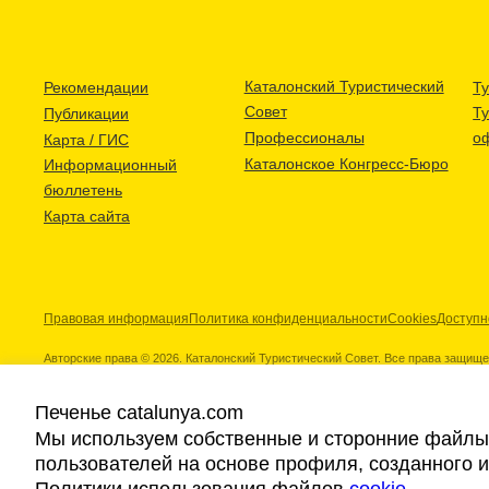
Каталонский Туристический
Рекомендации
Ту
Совет
Т
Публикации
Профессионалы
о
Карта / ГИС
Каталонское Конгресс-Бюро
Информационный
бюллетень
Карта сайта
Правовая информация
Политика конфиденциальности
Cookies
Доступн
Авторские права © 2026. Каталонский Туристический Совет. Все права защищ
Печенье catalunya.com
Мы используем собственные и сторонние файлы 
пользователей на основе профиля, созданного 
Наши партнеры