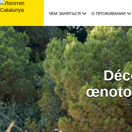
перейти
к
ЧЕМ ЗАНЯТЬСЯ
О ПРОЖИВАНИИ
содержанию
Déc
œnotou