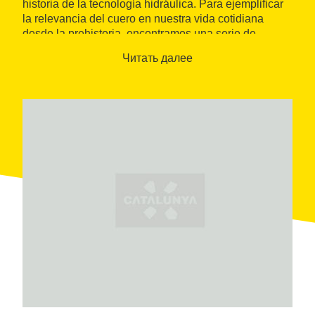
historia de la tecnología hidráulica. Para ejemplificar
la relevancia del cuero en nuestra vida cotidiana
desde la prehistoria, encontramos una serie de
objetos que construyen un paseo por diversas
Читать далее
épocas. El uso de los objetos creados es paralelo a la
historia de la tecnología; algunos ejemplos de ello
son los aperos para los animales de tiro o las correas
para los ejes de transmisión de las fábricas, que
hacían mover el sistema de poleas para transmitir la
energía del motor hasta cada máquina, como, por
ejemplo, los telares.
El edificio de Cal Granotes fue una curtiduría desde
1763, donde se trabajaba la piel. La preparación y el
curtido se desarrollaban en la planta baja, conocida
como “ribera”, y las labores de secado y acabado se
llevaban a cabo en la planta superior, conocida como
“tendedero”. El trabajo en la curtiduría era manual,
aunque, a lo largo del tiempo, se fueron
perfeccionando los procesos, las herramientas y su
mecanización.