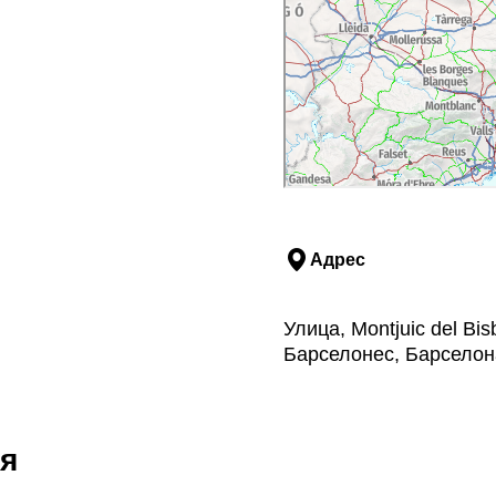
Адрес
Улица, Montjuic del Bi
Барселонес, Барселон
я