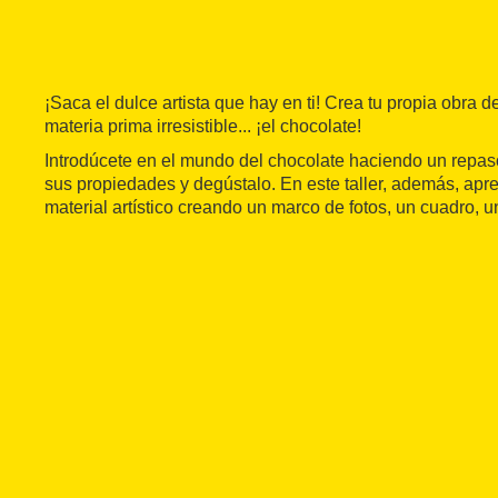
¡Saca el dulce artista que hay en ti! Crea tu propia obra de
materia prima irresistible... ¡el chocolate!
Introdúcete en el mundo del chocolate haciendo un repaso
sus propiedades y degústalo. En este taller, además, apr
material artístico creando un marco de fotos, un cuadro, un