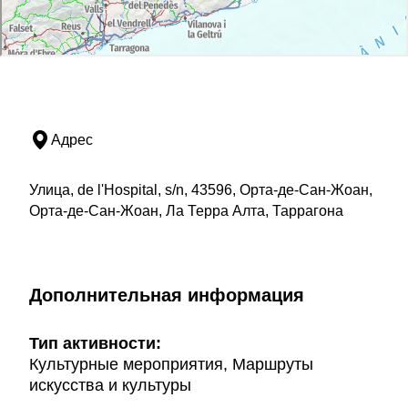
Адрес
Улица, de l'Hospital, s/n, 43596, Орта-де-Сан-Жоан,
Орта-де-Сан-Жоан, Ла Терра Алта, Таррагона
Дополнительная информация
Тип активности:
Культурные мероприятия, Маршруты
искусства и культуры