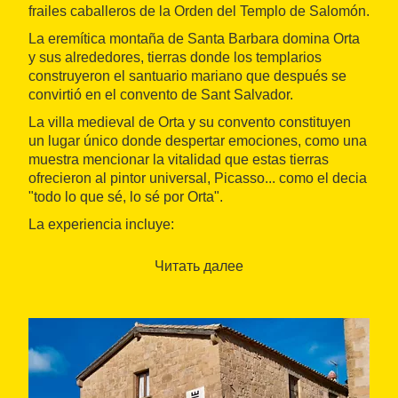
frailes caballeros de la Orden del Templo de Salomón.
La eremítica montaña de Santa Barbara domina Orta
y sus alrededores, tierras donde los templarios
construyeron el santuario mariano que después se
convirtió en el convento de Sant Salvador.
La villa medieval de Orta y su convento constituyen
un lugar único donde despertar emociones, como una
muestra mencionar la vitalidad que estas tierras
ofrecieron al pintor universal, Picasso... como el decia
"todo lo que sé, lo sé por Orta".
La experiencia incluye:
Visita guiada a la villa i la iglesia d'Horta de Sant
Читать далее
Joan.
Visita guiada al Convento de San Salvador.
Visita guiada al Centro Picasso.
Punto de encuentro: acordado
Las visitas guiadas se conducirán en castellano,
catalán i francés, dependiendo de la procedencia de