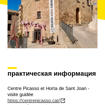
los visitantes.
La visita guiada dura dos horas y media, todos los
días de la semana, excepto lunes, previa confirmación
de disponibilidad de plazas.
Gratis para niños hasta 7 años.
Accesibilidad: Personas con silla de ruedas: No,
personas con movilidad reducida: No.
практическая информация
Centre Picasso et Horta de Sant Joan -
visite guidée
https://centrepicasso.cat/