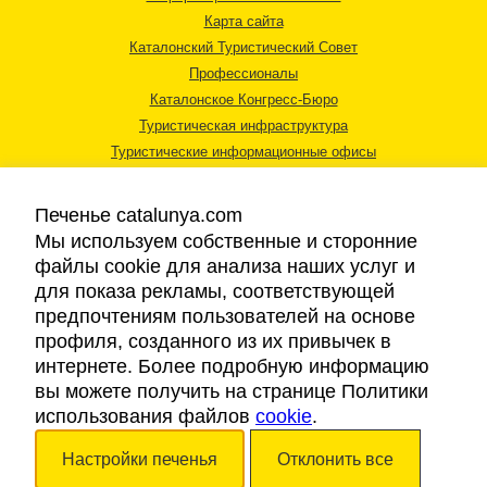
Карта сайта
Каталонский Туристический Совет
Профессионалы
Каталонское Конгресс-Бюро
Туристическая инфраструктура
Туристические информационные офисы
Печенье catalunya.com
Мы используем собственные и сторонние
файлы cookie для анализа наших услуг и
для показа рекламы, соответствующей
Правовая информация
предпочтениям пользователей на основе
Политика конфиденциальности
профиля, созданного из их привычек в
Cookies
интернете. Более подробную информацию
Доступность
вы можете получить на странице Политики
использования файлов
cookie
.
Авторские права © 2026. Каталонский Туристический Совет. Все права
Настройки печенья
Отклонить все
защищены.