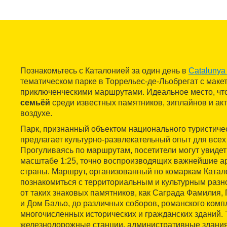
Познакомьтесь с Каталонией за один день в
Catalunya 
тематическом парке в Торрельес-де-Льобрегат с маке
приключенческими маршрутами. Идеальное место, ч
семьёй
среди известных памятников, зиплайнов и ак
воздухе.
Парк, признанный объектом национального туристичес
предлагает культурно-развлекательный опыт для всех
Прогуливаясь по маршрутам, посетители могут увидет
масштабе 1:25, точно воспроизводящих важнейшие а
страны. Маршрут, организованный по комаркам Катал
познакомиться с территориальным и культурным раз
от таких знаковых памятников, как Саграда Фамилия, 
и Дом Бальо, до различных соборов, романского комп
многочисленных исторических и гражданских зданий.
железнодорожные станции, административные здани