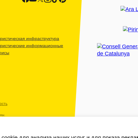
ристическая инфраструктура
уристические информационные
фисы
ость
ены.
cookie для анализа наших услуг и для показа рекл