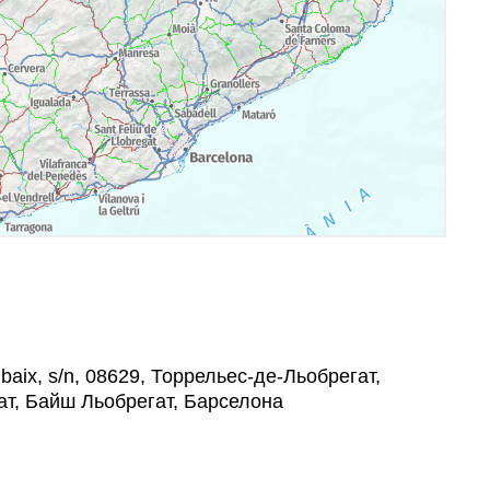
baix, s/n, 08629, Торрельес-де-Льобрегат,
ат, Байш Льобрегат, Барселона