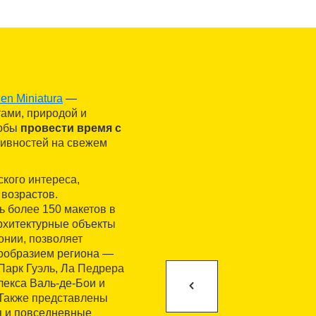
en Miniatura
—
тами, природой и
тобы
провести время с
тивностей на свежем
кого интереса,
 возрастов.
ь более 150 макетов в
рхитектурные объекты
онии, позволяет
нообразием региона —
Парк Гуэль, Ла Педрера
лекса Валь-де-Бои и
 Также представлены
я и повседневные