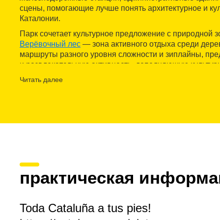
сцены, помогающие лучше понять архитектурное и кул
Каталонии.
Парк сочетает культурное предложение с природной з
Верёвочный лес
— зона активного отдыха среди дерев
маршруты разного уровня сложности и зиплайны, пр
и развлекательную активность, дополняющую культур
особенно подходит детям, молодёжи и взрослым, ищ
Читать далее
опыт в одном месте.
На территории есть удобства, такие как бесплатные
з
ресторан и парковка. Фотографировать на маршруте 
трогать макеты запрещено для их сохранности.
Catalunya en Miniatura — это
доступное пространств
ограниченной подвижностью
и предлагает
информ
языках
. Благодаря близости к Барселоне сюда легко 
общественном транспорте
(поезд и автобус до Торр
практическая информа
так и на автомобиле, поскольку имеется
бесплатная 
Toda Cataluña a tus pies!