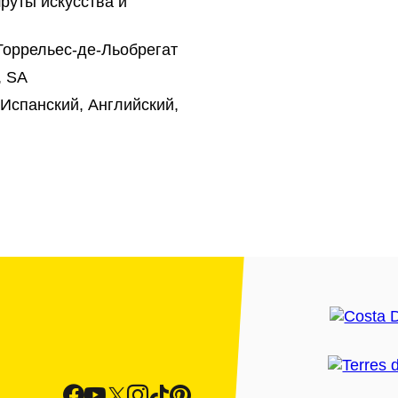
уты искусства и
 Торрельес-де-Льобрегат
, SA
Испанский, Английский,