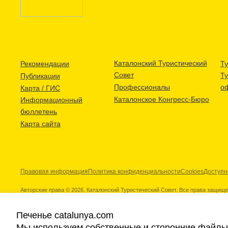
Каталонский Туристический
Рекомендации
Ту
Совет
Т
Публикации
Профессионалы
о
Карта / ГИС
Каталонское Конгресс-Бюро
Информационный
бюллетень
Карта сайта
Правовая информация
Политика конфиденциальности
Cookies
Доступн
Авторские права © 2026. Каталонский Туристический Совет. Все права защищ
Печенье catalunya.com
Мы используем собственные и сторонние файлы 