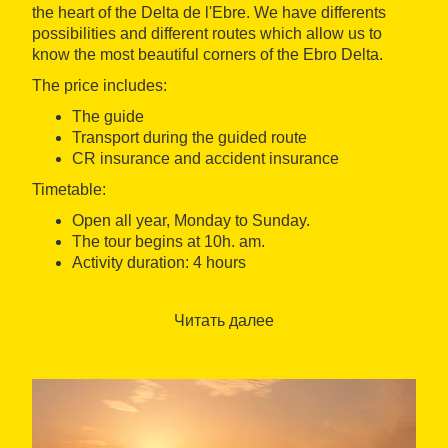
the heart of the Delta de l'Ebre. We have differents
possibilities and different routes which allow us to
know the most beautiful corners of the Ebro Delta.
The price includes:
The guide
Transport during the guided route
CR insurance and accident insurance
Timetable:
Open all year, Monday to Sunday.
The tour begins at 10h. am.
Activity duration: 4 hours
Language: Catalan, Spanish, English and French
Читать далее
Meeting Point: The Darwing Beach Promenade
urbanization Riumar - Deltebre
Accessibility: Activity not accessible to people in
wheelchairs or with limited mobility.
A minimum of 2 persons to carry out the activity.