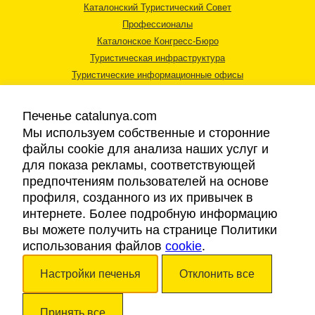
Каталонский Туристический Совет
Профессионалы
Каталонское Конгресс-Бюро
Туристическая инфраструктура
Туристические информационные офисы
Печенье catalunya.com
Мы используем собственные и сторонние
файлы cookie для анализа наших услуг и
для показа рекламы, соответствующей
Правовая информация
предпочтениям пользователей на основе
Политика конфиденциальности
профиля, созданного из их привычек в
Cookies
интернете. Более подробную информацию
Доступность
вы можете получить на странице Политики
использования файлов
cookie
.
Авторские права © 2026. Каталонский Туристический Совет. Все права
Настройки печенья
Отклонить все
защищены.
Принять все