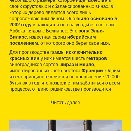
небольшого размера, которое ищет качества в
своих фруктовых и сбалансированных винах, в
которых дерево является всего лишь
сопровождающим лицом. Оно
было основано в
2002 году
и находится оно на усадьбе в поселке
Арбека, рядом с Белианес. Это
зона Эльс-
Виларс
, известная своим
иберийским
поселением
, от которого оно берет свое имя.
Для производства гаммы
исключительно
красных вин
у них имеется шесть
гектаров
виноградников сортов
шираз и мерло
,
импортированных с юго-востока
Франции
. Одним
из его принципов является не превышение 20.000
бутылок в год; что позволяет им заботиться о всем
процессе, от виноградников, где производится
ручной сбор урожая, до бутылки.
Читать далее
Предлагаются
экскурсии
по виноградникам и
небольшим и современным помещениям как для
крупных, так и небольших групп, которые всегда
включают в себя
дегустацию
их вин под
наименованием
DO Costers del Segre
.