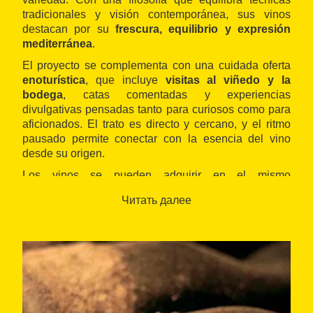
tradicionales y visión contemporánea, sus vinos
destacan por su
frescura, equilibrio y expresión
mediterránea
.
El proyecto se complementa con una cuidada oferta
enoturística
, que incluye
visitas al viñedo y la
bodega
, catas comentadas y experiencias
divulgativas pensadas tanto para curiosos como para
aficionados. El trato es directo y cercano, y el ritmo
pausado permite conectar con la esencia del vino
desde su origen.
Los vinos se pueden adquirir en el mismo
establecimiento, y representan una apuesta clara por
Читать далее
la autenticidad, el entorno y el saber de una bodega a
escala humana.