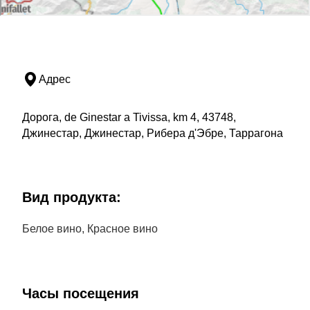
Адрес
Дорога, de Ginestar a Tivissa, km 4, 43748,
Джинестар, Джинестар, Рибера д'Эбре, Таррагона
Bид продукта:
Белое вино, Красное вино
Часы посещения