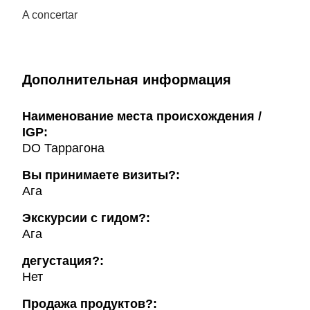
A concertar
Дополнительная информация
Наименование места происхождения /
IGP:
DO Таррагона
Вы принимаете визиты?:
Ага
Экскурсии с гидом?:
Ага
дегустация?:
Нет
Продажа продуктов?: