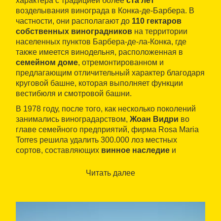
характера с традицией более
ста лет
возделывания винограда в Конка-де-Барбера. В
частности, они располагают до
110 гектаров
собственных виноградников
на территории
населенных пунктов Барбера-де-ла-Конка, где
также имеется винодельня, расположенная в
семейном доме
, отремонтированном и
предлагающим отличительный характер благодаря
круговой башне, которая выполняет функции
вестибюля и смотровой башни.
В 1978 году, после того, как несколько поколений
занимались виноградарством,
Жоан Видри
во
главе семейного предприятий, фирма Rosa Maria
Torres решила удалить 300.000 лоз местных
сортов, составляющих
винное наследие
и
заменили их новыми сортами, производящими из
Франции: каберне совиньон, каберне франк, пино
Читать далее
нуар, шираз, шардоне и
вионье
. Они стали
пионерами возделывания этого сорта в Каталонии.
На сегодняшний день они также имеют лозы
маккабео.