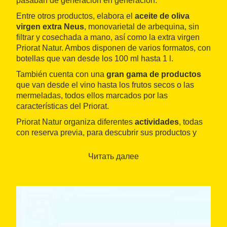
pasaban de generación en generación.
Entre otros productos, elabora el
aceite de oliva
virgen extra Neus
, monovarietal de arbequina, sin
filtrar y cosechada a mano, así como la extra virgen
Priorat Natur. Ambos disponen de varios formatos, con
botellas que van desde los 100 ml hasta 1 l.
También cuenta con una
gran gama de productos
que van desde el vino hasta los frutos secos o las
mermeladas, todos ellos marcados por las
características del Priorat.
Priorat Natur organiza diferentes
actividades
, todas
con reserva previa, para descubrir sus productos y
todo lo que ofrece el Priorat: catas de aceites de oliva
y vinos, visita a la finca de olivos y al viñedo, así como
Читать далее
maridaje de quesos y vinos