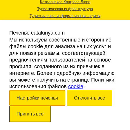
Каталонское Конгресс-Бюро
Туристическая инфраструктура
Туристические информационные офисы
Печенье catalunya.com
Мы используем собственные и сторонние
файлы cookie для анализа наших услуг и
для показа рекламы, соответствующей
Правовая информация
предпочтениям пользователей на основе
Политика конфиденциальности
профиля, созданного из их привычек в
Cookies
интернете. Более подробную информацию
Доступность
вы можете получить на странице Политики
использования файлов
cookie
.
Авторские права © 2026. Каталонский Туристический Совет. Все права
Настройки печенья
Отклонить все
защищены.
Принять все