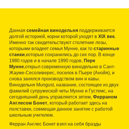
Данная
семейная винодельня
поддерживается
долгой историей, корни которой уходят в
XIX век
.
Именно так свидетельствуют столетние лозы,
которыми владеет семья Мунне, как то
старинные
станки
,которые сохранились до сих пор. В конце
1980 годов и в начале 1990 годов,
Пере
Мунне
,открыл современную винодельню в Сант-
Жауме-Сесоливерес, поселок в Пьере (Анойя), и
снова занялся производством вин и кавы.
Винодельня Mungust, название, состоящее из двух
фамилий супружеской четы Мунне и Густемс, на
сегодняшний день управляется зятем,
Ферраном
Англесом Бонет
, который работает здесь на
полставки, совмещая данное занятие с работой
школьным учителем.
Ферран Англес Бонет взял на себя бразды