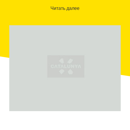
управления, поскольку сыновья Пере Мунне
встали на другие профессиональные тропы,
Читать далее
отдаленные от мира виноделия. Именно он,
который получил образования на курсах
виноделия, выступил соединяющим звеном между
двумя поколениями: дедушкой и внуком, который
стал заниматься управлением винодельней после
окончания образования по Агропищевой
инженерии.
На выезде из поселка Сант-Жауме-де-
Сесоливерес и в 500 метрах от винодельни
находится виноградник в
три гектара
,посаженный
с белыми сортами маккабео и пареллада, и
красными сортами темпранильо и каберне
совиньон. Из этих плодов вырабатывается до
шести торговых марок кавы и белых вин, красных
и красных выдержанных (выдержанных в дубовых
бочках), которые продаются там же.
Визиты
, по предварительному бронированию по
выходным, включают в себя маршрут по
винодельне, винным погребам и виноградникам, а