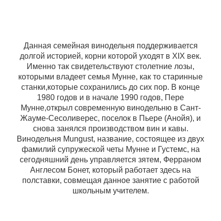
Данная семейная винодельня поддерживается
долгой историей, корни которой уходят в XIX век.
Именно так свидетельствуют столетние лозы,
которыми владеет семья Мунне, как то старинные
станки,которые сохранились до сих пор. В конце
1980 годов и в начале 1990 годов, Пере
Мунне,открыл современную винодельню в Сант-
Жауме-Сесоливерес, поселок в Пьере (Анойя), и
снова занялся производством вин и кавы.
Винодельня Mungust, название, состоящее из двух
фамилий супружеской четы Мунне и Густемс, на
сегодняшний день управляется зятем, Ферраном
Англесом Бонет, который работает здесь на
полставки, совмещая данное занятие с работой
школьным учителем.